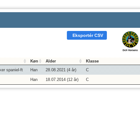
Eksportér CSV
Køn
Alder
Klasse
er spaniel-ft
Han
28.08.2021 (
4
år)
C
Han
18.07.2014 (
12
år)
C