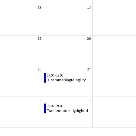
12.
13.
19.
20.
26.
27.
17.00 - 19.00
3. sammenlagte agility
2.
3.
19.00 - 21.00
Trænermøde - lydighed