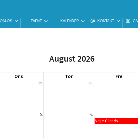
OM OS
EVENT
KALENDER
KONTAKT
GA
August 2026
Ons
Tor
Fre
29.
30.
5.
6.
Vejle C lands