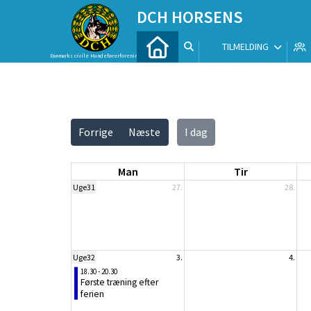
DCH HORSENS
TILMELDING
Danmarks civile Hundeførerforening
Vis alle
Forrige
Næste
I dag
Man
Tir
Uge31
27.
28.
Uge32
3.
4.
18.30 - 20.30
Første træning efter
ferien