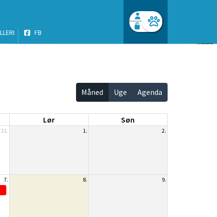
LLERI
FB
Facebook login
Husk mig
Glemt password
Opret profil
Log ind
Måned
Uge
Agenda
Lør
Søn
31.
1.
2.
7.
8.
9.