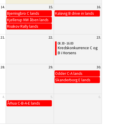
14.
15.
16.
Bjerringbro C lands
Kaløvig B drive in lands
Kjellerup NW åben lands
Risskov Rally lands
21.
22.
23.
08.30 - 16.00
Kredskonkurrence C og
B i Horsens
28.
29.
30.
Odder C-A lands
Skanderborg E lands
4.
5.
6.
Århua C-B-A-E lands