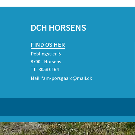
SPONSORER
DCH HORSENS
FIND OS HER
Peblingstien 5
8700 - Horsens
Tlf.
3058 0164
Mail:
fam-porsgaard@mail.dk