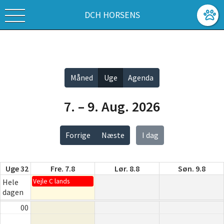
DCH HORSENS
Vis alle
Måned
Uge
Agenda
7. – 9. Aug. 2026
Forrige
Næste
I dag
Uge 32
Fre. 7.8
Lør. 8.8
Søn. 9.8
Vejle C lands
Hele
dagen
00