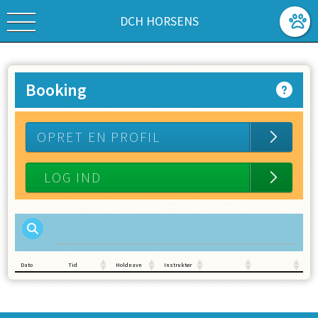
DCH HORSENS
Booking
OPRET EN PROFIL
Dato
Tid
Holdnavn
Instruktør