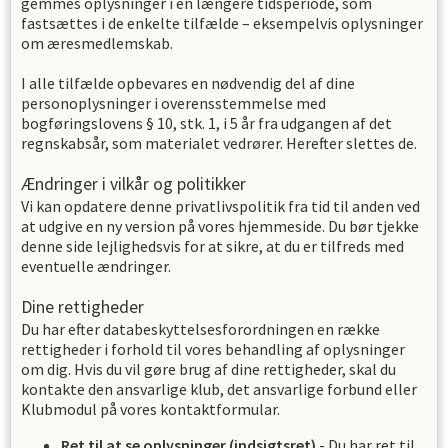
gemmes oplysninger i en længere tidsperiode, som
fastsættes i de enkelte tilfælde – eksempelvis oplysninger
om æresmedlemskab.
I alle tilfælde opbevares en nødvendig del af dine
personoplysninger i overensstemmelse med
bogføringslovens § 10, stk. 1, i 5 år fra udgangen af det
regnskabsår, som materialet vedrører. Herefter slettes de.
Ændringer i vilkår og politikker
Vi kan opdatere denne privatlivspolitik fra tid til anden ved
at udgive en ny version på vores hjemmeside. Du bør tjekke
denne side lejlighedsvis for at sikre, at du er tilfreds med
eventuelle ændringer.
Dine rettigheder
Du har efter databeskyttelsesforordningen en række
rettigheder i forhold til vores behandling af oplysninger
om dig. Hvis du vil gøre brug af dine rettigheder, skal du
kontakte den ansvarlige klub, det ansvarlige forbund eller
Klubmodul på vores kontaktformular.
Ret til at se oplysninger (indsigtsret)
- Du har ret til