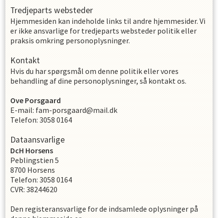
Tredjeparts websteder
Hjemmesiden kan indeholde links til andre hjemmesider. Vi
er ikke ansvarlige for tredjeparts websteder politik eller
praksis omkring personoplysninger.
Kontakt
Hvis du har spørgsmål om denne politik eller vores
behandling af dine personoplysninger, så kontakt os.
Ove
Porsgaard
E-mail
:
fam-porsgaard@mail.dk
Telefon
:
3058 0164
Dataansvarlige
DcH Horsens
Peblingstien 5
8700
Horsens
Telefon
:
3058 0164
CVR
:
38244620
Den registeransvarlige for de indsamlede oplysninger på