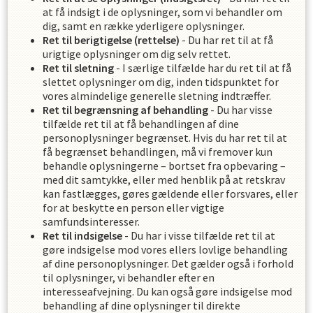
at få indsigt i de oplysninger, som vi behandler om
dig, samt en række yderligere oplysninger.
Ret til berigtigelse (rettelse)
- Du har ret til at få
urigtige oplysninger om dig selv rettet.
Ret til sletning
- I særlige tilfælde har du ret til at få
slettet oplysninger om dig, inden tidspunktet for
vores almindelige generelle sletning indtræffer.
Ret til begrænsning af behandling
- Du har visse
tilfælde ret til at få behandlingen af dine
personoplysninger begrænset. Hvis du har ret til at
få begrænset behandlingen, må vi fremover kun
behandle oplysningerne – bortset fra opbevaring –
med dit samtykke, eller med henblik på at retskrav
kan fastlægges, gøres gældende eller forsvares, eller
for at beskytte en person eller vigtige
samfundsinteresser.
Ret til indsigelse
- Du har i visse tilfælde ret til at
gøre indsigelse mod vores ellers lovlige behandling
af dine personoplysninger. Det gælder også i forhold
til oplysninger, vi behandler efter en
interesseafvejning. Du kan også gøre indsigelse mod
behandling af dine oplysninger til direkte