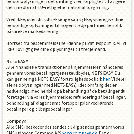
personoplysninger i det omfang vi er forpligtet til at gøre
det i medfør af EU-retlig eller national lovgivning.
Vi vil ikke, uden dit udtrykkelige samtykke, videregive dine
personlige oplysninger til nogen tredjepart med henblik
på direkte markedsføring.
Bortset fra bestemmelserne i denne privatlivspolitik, vil vi
ikke i øvrigt give dine oplysninger til tredjemand.
NETS EASY
Alle finansielle transaktioner på hjemmesiden håndteres
gennem vores betalingstjenesteudbyder, NETS EASY. Du
kan gennemgå NETS EASY fortrolighedspolitik
her
. Vi deler
alene oplysninger med NETS EASY, i det omfang det er
nødvendigt med henblik på behandling af de betalinger du
foretager via vores hjemmeside; refundering af betalinger,
behandling af klager samt forespørgsler vedrørende
betalinger og tilbagebetalinger.
Compaya
Alle SMS-beskeder der sendes til dig sendes gennem vores
SMS-udbyder, Compaya A/S
www.compaya.dk
. Det er