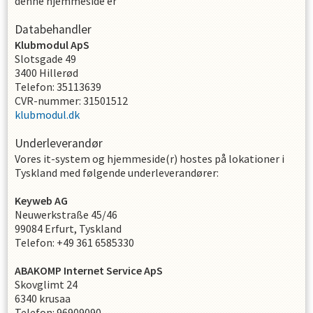
denne hjemmeside er
Databehandler
Klubmodul ApS
Slotsgade 49
3400 Hillerød
Telefon: 35113639
CVR-nummer: 31501512
klubmodul.dk
Underleverandør
Vores it-system og hjemmeside(r) hostes på lokationer i
Tyskland med følgende underleverandører:
Keyweb AG
Neuwerkstraße 45/46
99084 Erfurt, Tyskland
Telefon: +49 361 6585330
ABAKOMP Internet Service ApS
Skovglimt 24
6340 krusaa
Telefon: 96909090