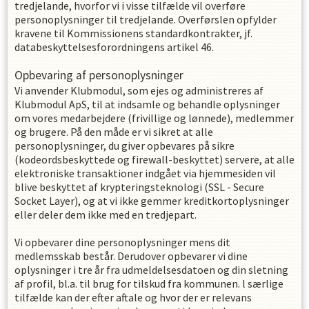
tredjelande, hvorfor vi i visse tilfælde vil overføre
personoplysninger til tredjelande. Overførslen opfylder
kravene til Kommissionens standardkontrakter, jf.
databeskyttelsesforordningens artikel 46.
Opbevaring af personoplysninger
Vi anvender Klubmodul, som ejes og administreres af
Klubmodul ApS, til at indsamle og behandle oplysninger
om vores medarbejdere (frivillige og lønnede), medlemmer
og brugere. På den måde er vi sikret at alle
personoplysninger, du giver opbevares på sikre
(kodeordsbeskyttede og firewall-beskyttet) servere, at alle
elektroniske transaktioner indgået via hjemmesiden vil
blive beskyttet af krypteringsteknologi (SSL - Secure
Socket Layer), og at vi ikke gemmer kreditkortoplysninger
eller deler dem ikke med en tredjepart.
Vi opbevarer dine personoplysninger mens dit
medlemsskab består. Derudover opbevarer vi dine
oplysninger i
tre
år fra udmeldelsesdatoen og din sletning
af profil, bl.a. til brug for tilskud fra kommunen. l særlige
tilfælde kan der efter aftale og hvor der er relevans