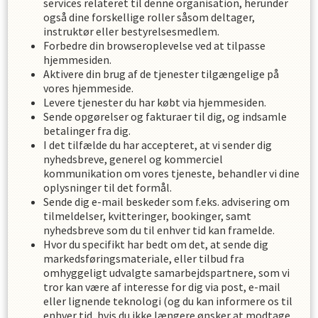
services relateret til denne organisation, herunder
også dine forskellige roller såsom deltager,
instruktør eller bestyrelsesmedlem.
Forbedre din browseroplevelse ved at tilpasse
hjemmesiden.
Aktivere din brug af de tjenester tilgængelige på
vores hjemmeside.
Levere tjenester du har købt via hjemmesiden.
Sende opgørelser og fakturaer til dig, og indsamle
betalinger fra dig.
I det tilfælde du har accepteret, at vi sender dig
nyhedsbreve, generel og kommerciel
kommunikation om vores tjeneste, behandler vi dine
oplysninger til det formål.
Sende dig e-mail beskeder som f.eks. advisering om
tilmeldelser, kvitteringer, bookinger, samt
nyhedsbreve som du til enhver tid kan framelde.
Hvor du specifikt har bedt om det, at sende dig
markedsføringsmateriale, eller tilbud fra
omhyggeligt udvalgte samarbejdspartnere, som vi
tror kan være af interesse for dig via post, e-mail
eller lignende teknologi (og du kan informere os til
enhver tid, hvis du ikke længere ønsker at modtage