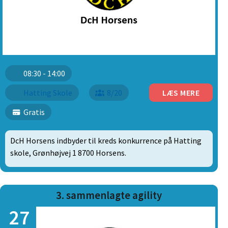
08:30 - 14:00
Hatting Skole
8/20
LÆS MERE
Gratis
DcH Horsens indbyder til kreds konkurrence på Hatting
skole, Grønhøjvej 1 8700 Horsens.
3. sammenlagte agility
27