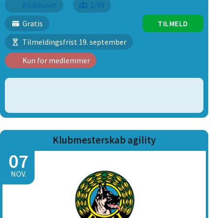
Klubhuset
2/99
Gratis
TILMELD
Tilmeldingsfrist 19. september
Kun for medlemmer
Klubmesterskab agility
07
NOV.