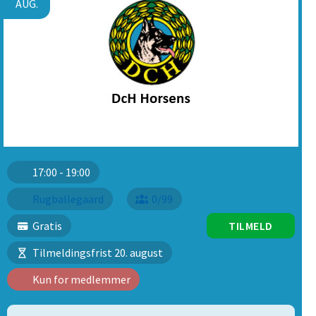
AUG.
17:00 - 19:00
Rugballegaard
0/99
Gratis
TILMELD
Tilmeldingsfrist 20. august
Kun for medlemmer