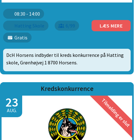
08:30 - 14:00
Hatting Skole
6/99
LÆS MERE
Gratis
DcH Horsens indbyder til kreds konkurrence på Hatting
skole, Grønhøjvej 1 8700 Horsens.
Kredskonkurrence
23
Tilmelding er slut
AUG.