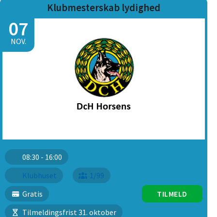
Klubmesterskab lydighed
07
NOV.
08:30 - 16:00
Klubhuset
1/99
Gratis
TILMELD
Tilmeldingsfrist 31. oktober