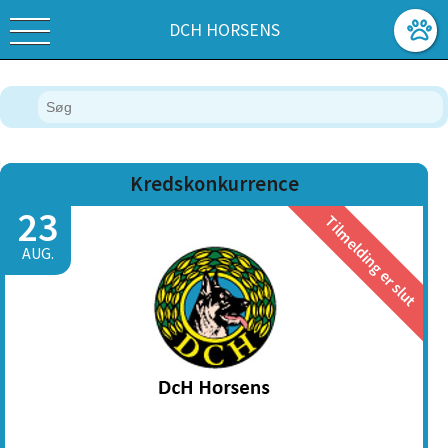
DCH HORSENS
Kredskonkurrence
23
Tilmelding er slut
AUG.