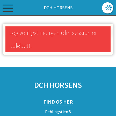
DCH HORSENS
Log venligst ind igen (din session er
udløbet).
SPONSORER
DCH HORSENS
FIND OS HER
Peblingstien 5