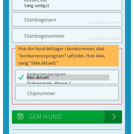
Hundens køn
Stambogsnavn
Kan tilføjes senere
Stambogsnummer
Kan tilføjes senere
Hvis din hund deltager i konkurrencer, skal
"konkurrenceprogram" udfyldes. Hvis ikke,
vælg "Ikke aktuelt"
Konkurrenceprogram
Chipnummer
GEM HUND