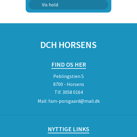
Agility Øvet | AG2
Vis hold
SPONSORER
DCH HORSENS
FIND OS HER
Peblingstien 5
8700 - Horsens
Tlf.
3058 0164
Mail:
fam-porsgaard@mail.dk
NYTTIGE LINKS